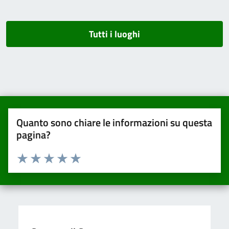
Tutti i luoghi
Quanto sono chiare le informazioni su questa
pagina?
Valuta da 1 a 5 stelle la pagina
Valuta una stella su 5
Valuta 2 stelle su 5
Valuta 3 stelle su 5
Valuta 4 stelle su 5
Valuta 5 stelle su 5