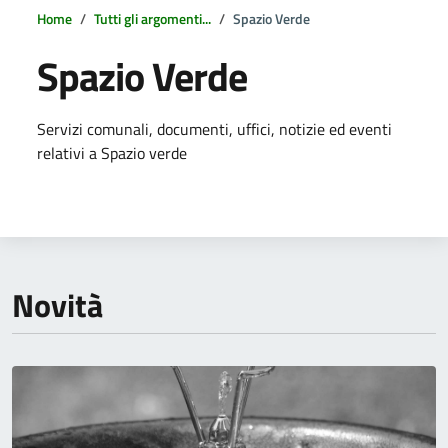
Home
Tutti gli argomenti...
Spazio Verde
Spazio Verde
Dettagli della notizia
Servizi comunali, documenti, uffici, notizie ed eventi
relativi a Spazio verde
Novità