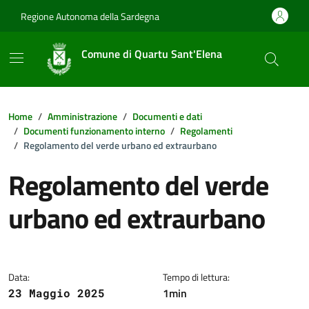
Vai ai contenuti
Vai al footer
Regione Autonoma della Sardegna
Comune di Quartu Sant'Elena
Home
Amministrazione
Documenti e dati
Documenti funzionamento interno
Regolamenti
Regolamento del verde urbano ed extraurbano
Regolamento del verde
urbano ed extraurbano
Dettagli della notizia
Data:
Tempo di lettura:
1min
23 Maggio 2025