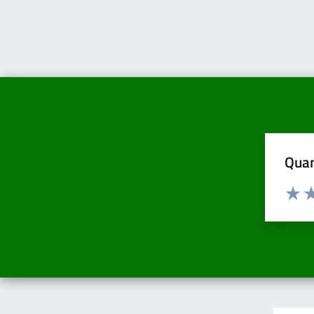
Quan
Valuta d
Valuta
Va