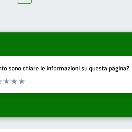
to sono chiare le informazioni su questa pagina?
a 1 a 5 stelle la pagina
 una stella su 5
luta 2 stelle su 5
Valuta 3 stelle su 5
Valuta 4 stelle su 5
Valuta 5 stelle su 5