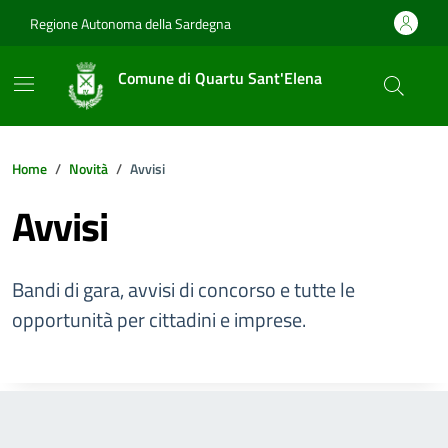
Vai ai contenuti
Vai al footer
Regione Autonoma della Sardegna
Comune di Quartu Sant'Elena
Home
Novità
Avvisi
Avvisi
Bandi di gara, avvisi di concorso e tutte le
opportunità per cittadini e imprese.