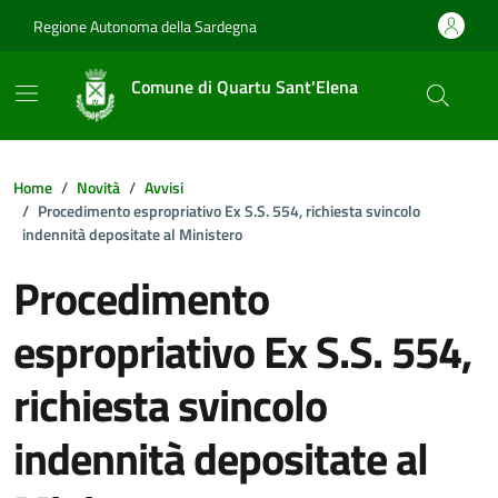
Vai ai contenuti
Vai al footer
Regione Autonoma della Sardegna
Comune di Quartu Sant'Elena
Home
Novità
Avvisi
Procedimento espropriativo Ex S.S. 554, richiesta svincolo
indennità depositate al Ministero
Procedimento
espropriativo Ex S.S. 554,
richiesta svincolo
indennità depositate al