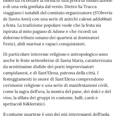
modo da ricordare la forma di una prora di imbarcazione
o di una vela gonfiata dal vento. Dietro Sa Tracca
viaggiano i notabili del comitato organizzatore (
S'Obrerìa
de Santu Anni
) con una serie di antichi calessi addobbati
a festa. La tradizione popolare vuole che la festa sia
ispirata al mito pagano di Adone e che ricordi un
doloroso tributo umano dei quartesi ai dominatori
Fenici, abili marinai e rapaci conquistatori.
Di particolare interesse religioso e antropologico sono
anche le feste settembrine di Santa Maria, caratterizzata
da sentitissime disfide dei poeti improvvisatori
campidanesi, e di Sant'Elena, patrona della città. I
festeggiamenti in onore di Sant'Elena comprendono
cerimonie religiose e una serie di manifestazioni civili,
come la sagra dell'uva, la mostra del pane, dei dolci e del
vino, la sfilata dei gruppi in costume, balli, canti e
spettacoli folkloristici.
Il costume quartese è uno dei più interessanti dell'isola.