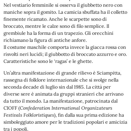
Nel vestiario femminile si osserva il giubbetto nero con
maniche sopra il gomito. La camicia sbuffata ha il colletto
finemente ricamato. Anche le scarpette sono di
broccato, mentre le calze sono di filo semplice. Il
grembiule ha la forma di un trapezio. Gli orecchini
richiamano la figura di antiche anfore.
Il costume maschile comporta invece la giacca rossa con
risvolti neri lucidi; il giubbotto di broccato azzurro e oro.
Caratteristiche sono le ‘ragas’ e le ghette.
Un’altra manifestazione di grande rilievo è Sciampitta,
rassegna di folklore internazionale che si svolge nella
seconda decade di luglio sin dal 1985. La città per
diverse sere è animata da gruppi stranieri che arrivano
da tutto il mondo. La manifestazione, patrocinata dal
CIOFF (
Confederation International Organizateurs
Festivals Folkloristiques
), fin dalla sua prima edizione ha
simboleggiato amore per le tradizioni popolari e amicizia
tra i popoli.