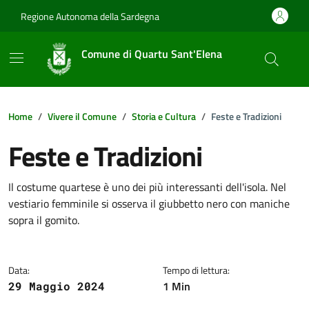
Vai ai contenuti
Vai al footer
Regione Autonoma della Sardegna
Comune di Quartu Sant'Elena
Home
Vivere il Comune
Storia e Cultura
Feste e Tradizioni
Feste e Tradizioni
Dettagli della notizia
Il costume quartese è uno dei più interessanti dell'isola. Nel
vestiario femminile si osserva il giubbetto nero con maniche
sopra il gomito.
Data:
Tempo di lettura:
1 Min
29 Maggio 2024