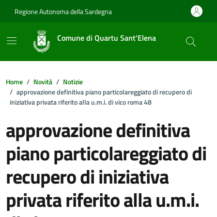
Vai ai contenuti
Vai al footer
Regione Autonoma della Sardegna
Comune di Quartu Sant'Elena
Home
Novità
Notizie
approvazione definitiva piano particolareggiato di recupero di
iniziativa privata riferito alla u.m.i. di vico roma 48
approvazione definitiva
piano particolareggiato di
recupero di iniziativa
privata riferito alla u.m.i.