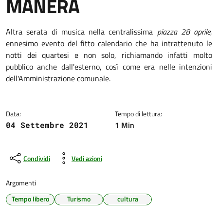
MANERA
Dettagli della notizia
Altra serata di musica nella centralissima
piazza 28 aprile
,
ennesimo evento del fitto calendario che ha intrattenuto le
notti dei quartesi e non solo, richiamando infatti molto
pubblico anche dall'esterno, così come era nelle intenzioni
dell'Amministrazione comunale.
Data:
Tempo di lettura:
1 Min
04 Settembre 2021
Condividi
Vedi azioni
Argomenti
Tempo libero
Turismo
cultura