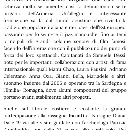
scherza molto seriamente: così si definiscono i sette
briganti dell’Armeria. Un’allegra e interessante
formazione sarda dal sound acustico che rivisita la
tradizione popolare italiana e dei paesi dell’Est europeo,
passando per lo swing e il jazz manouche, fino ai temi
principali di grandi colonne sonore di film famosi,
facendo dell’interazione con il pubblico uno dei punti di
forza dei loro spettacoli. Capitanati da Samuele Dessì,
noto per le importanti collaborazioni con artisti di fama
internazionale quali Manu Chao, Laura Pausini, Adriano
Celentano, Anna Oxa, Gianni Bella, Mariadele e altri,
suonano insieme dal 2006 e operano tra la Sardegna e
l’Emilia- Romagna, dove alcuni componenti del gruppo
portano avanti stabilmente altri progetti.
Anche sul litorale costiero è costante la grande
partecipazione alla rassegna
Incanti
al Nuraghe Diana.
Dalle 19 via alle visite guidate con l’archeologa Patrizia
Zuncheddu, poi dalle 21 spazio allo spettacolo. Per