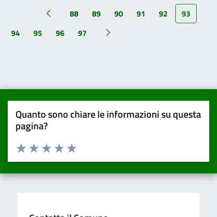
88
89
90
91
92
93
94
95
96
97
Quanto sono chiare le informazioni su questa
pagina?
Valuta da 1 a 5 stelle la pagina
Valuta una stella su 5
Valuta 2 stelle su 5
Valuta 3 stelle su 5
Valuta 4 stelle su 5
Valuta 5 stelle su 5