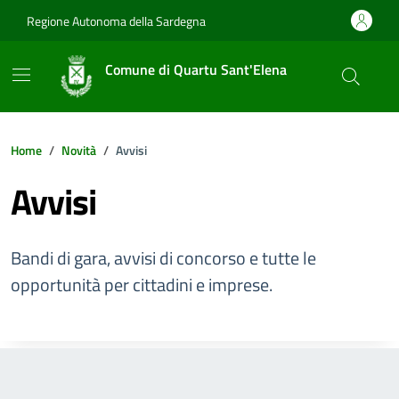
Vai ai contenuti
Vai al footer
Regione Autonoma della Sardegna
Comune di Quartu Sant'Elena
Home
Novità
Avvisi
Avvisi
Bandi di gara, avvisi di concorso e tutte le
opportunità per cittadini e imprese.