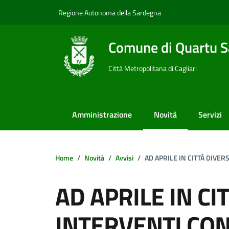
Vai ai contenuti
Vai al footer
Regione Autonoma della Sardegna
Comune di Quartu S
Città Metropolitana di Cagliari
Amministrazione
Novità
Servizi
Home
Novità
Avvisi
AD APRILE IN CITTÀ DIVER
AD APRILE IN CI
INTERVENTI CO