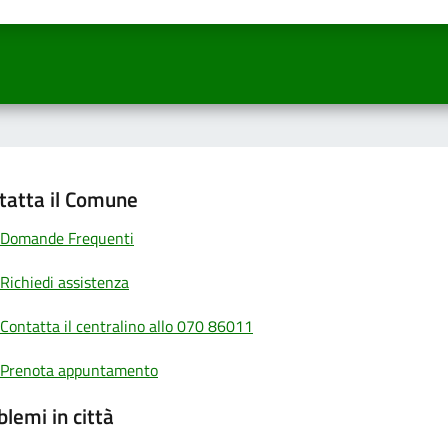
 una stella su 5
luta 2 stelle su 5
Valuta 3 stelle su 5
Valuta 4 stelle su 5
Valuta 5 stelle su 5
tatta il Comune
Domande Frequenti
Richiedi assistenza
Contatta il centralino allo 070 86011
Prenota appuntamento
blemi in città