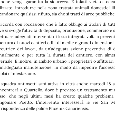
finché venga garantita la sicurezza. È infatti vietato toc
ilizzato, introdurre nella zona trattata animali domestici 
bandonare qualsiasi rifiuto, sia che si tratti di aree pubbliche
 ricorda con l’occasione che è fatto obbligo ai titolari di tut
ve si svolge l’attività di deposito, produzione, commercio e 
fettuare adeguati interventi di lotta integrata volta a preve
apertura di nuovi cantieri edili di medie e grandi dimensioni
ecutrice dei lavori, da un’adeguata azione preventiva di 
nualmente e per tutta la durata del cantiere, con almen
vernale. E inoltre, in ambito urbano, i proprietari o affittu
un’adeguata manutenzione, in modo da impedire l’accesso
olai d’infestazione.
 squadra Antinsetti sarà attiva in città anche martedì 18 apr
ncentrerà a Quartello, dove è previsto un trattamento mir
sso, che negli ultimi mesi ha creato qualche problema i
ngomare Poetto. L’intervento interesserà le vie San Ma
rrispondenza delle palme Phoenix Canariensis.