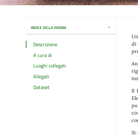
INDICE DELLA PAGINA
Un
Descrizione
di 
pr
A cura di
An
Luoghi collegati
ri
Allegati
in
Dataset
Il
El
pu
ci
co
Si