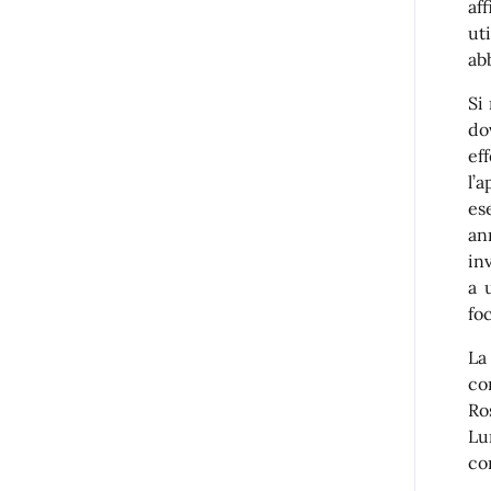
af
ut
ab
Si
do
ef
l’
es
an
in
a 
foc
La
co
Ro
Lu
co