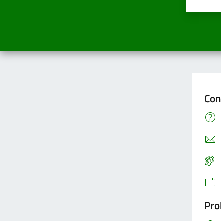
Valuta
Va
Con
Pro