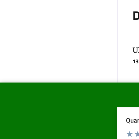
D
U
13
Quan
Valuta d