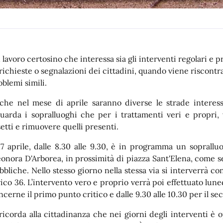
 lavoro certosino che interessa sia gli interventi regolari e p
richieste o segnalazioni dei cittadini, quando viene riscontrata
oblemi simili.
che nel mese di aprile saranno diverse le strade interess
guarda i sopralluoghi che per i trattamenti veri e propri, v
setti e rimuovere quelli presenti.
 17 aprile, dalle 8.30 alle 9.30, è in programma un sopralluogo
eonora D'Arborea, in prossimità di piazza Sant'Elena, come
bbliche. Nello stesso giorno nella stessa via si interverrà c
vico 36. L’intervento vero e proprio verrà poi effettuato luned
ncerne il primo punto critico e dalle 9.30 alle 10.30 per il se
 ricorda alla cittadinanza che nei giorni degli interventi è