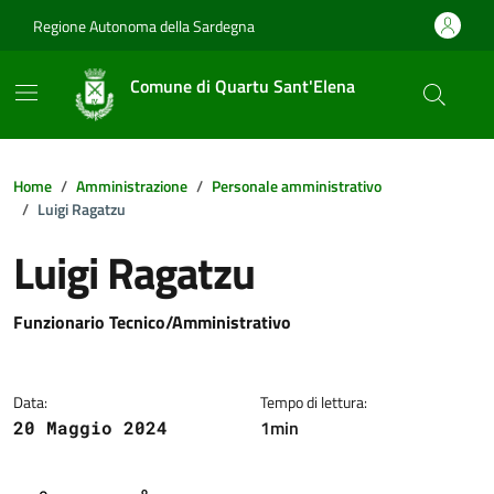
Vai ai contenuti
Vai al footer
Regione Autonoma della Sardegna
Comune di Quartu Sant'Elena
Home
Amministrazione
Personale amministrativo
Luigi Ragatzu
Luigi Ragatzu
Dettagli della notizia
Funzionario Tecnico/Amministrativo
Data:
Tempo di lettura:
1min
20 Maggio 2024