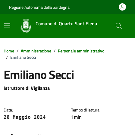
Vai ai contenuti
Vai al footer
Regione Autonoma della Sardegna
Comune di Quartu Sant'Elena
Home
Amministrazione
Personale amministrativo
Emiliano Secci
Emiliano Secci
Dettagli della notizia
Istruttore di Vigilanza
Data:
Tempo di lettura:
1min
20 Maggio 2024