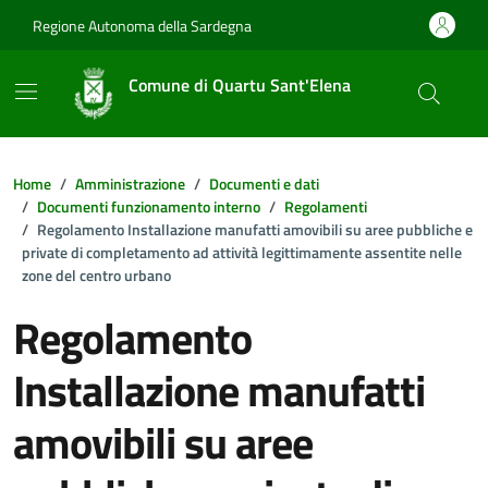
Vai ai contenuti
Vai al footer
Regione Autonoma della Sardegna
Comune di Quartu Sant'Elena
Home
Amministrazione
Documenti e dati
Documenti funzionamento interno
Regolamenti
Regolamento Installazione manufatti amovibili su aree pubbliche e
private di completamento ad attività legittimamente assentite nelle
zone del centro urbano
Regolamento
Installazione manufatti
amovibili su aree